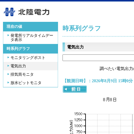
現在の値
時系列グラフ
発電所リアルタイムデー
タ表示
電気出力
時系列グラフ
モニタリングポスト
電気出力
調べたい電気出力
排気筒モニタ
【観測日時】：2026年8月9日 15時0分
放水ピットモニタ