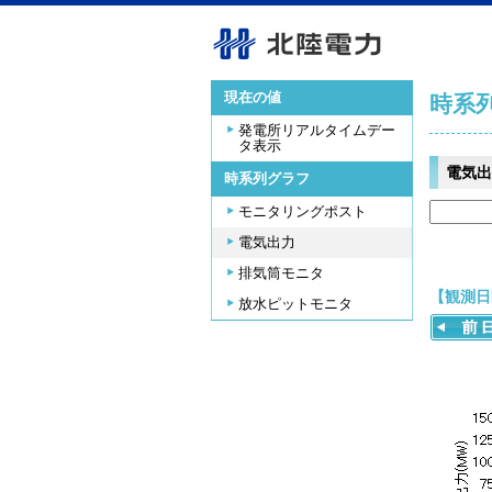
現在の値
時系
発電所リアルタイムデー
タ表示
電気出
時系列グラフ
モニタリングポスト
電気出力
排気筒モニタ
【観測日時
放水ピットモニタ