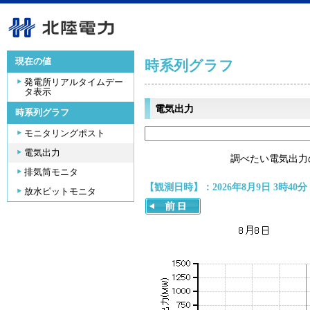
現在の値
時系列グラフ
発電所リアルタイムデー
タ表示
電気出力
時系列グラフ
モニタリングポスト
電気出力
調べたい電気出力
排気筒モニタ
【観測日時】：2026年8月9日 3時40分
放水ピットモニタ