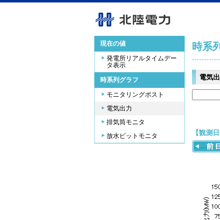
現在の値
時系
発電所リアルタイムデー
タ表示
電気出
時系列グラフ
モニタリングポスト
電気出力
排気筒モニタ
【観測日時
放水ピットモニタ