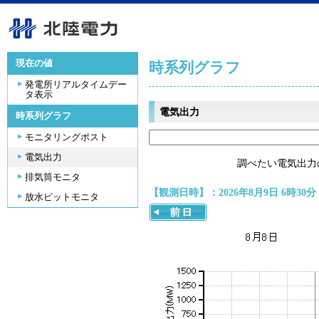
現在の値
時系列グラフ
発電所リアルタイムデー
タ表示
電気出力
時系列グラフ
モニタリングポスト
電気出力
調べたい電気出力
排気筒モニタ
【観測日時】：2026年8月9日 6時30分
放水ピットモニタ