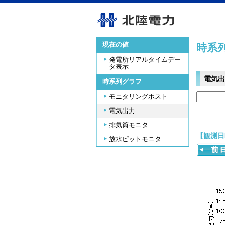
現在の値
時系
発電所リアルタイムデー
タ表示
電気出
時系列グラフ
モニタリングポスト
電気出力
排気筒モニタ
【観測日時
放水ピットモニタ