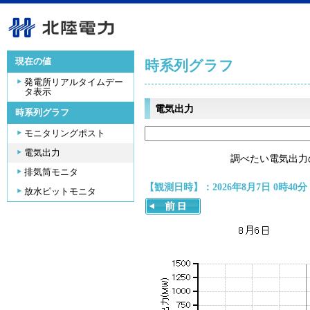
現在の値
時系列グラフ
発電所リアルタイムデー
タ表示
電気出力
時系列グラフ
モニタリングポスト
電気出力
調べたい電気出力
排気筒モニタ
【観測日時】：2026年8月7日 0時40分
放水ピットモニタ