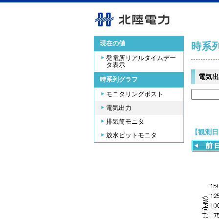
現在の値
時系
発電所リアルタイムデー
タ表示
電気出
時系列グラフ
モニタリングポスト
電気出力
排気筒モニタ
【観測日時
放水ピットモニタ