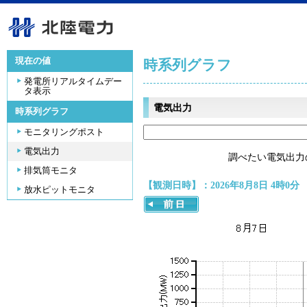
現在の値
時系列グラフ
発電所リアルタイムデー
タ表示
電気出力
時系列グラフ
モニタリングポスト
電気出力
調べたい電気出力
排気筒モニタ
【観測日時】：2026年8月8日 4時0分
放水ピットモニタ