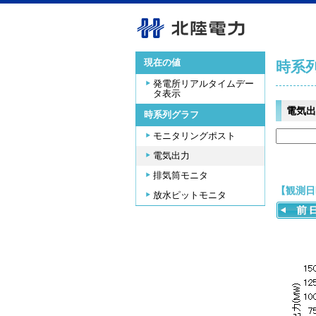
現在の値
時系
発電所リアルタイムデー
タ表示
電気出
時系列グラフ
モニタリングポスト
電気出力
排気筒モニタ
【観測日時
放水ピットモニタ