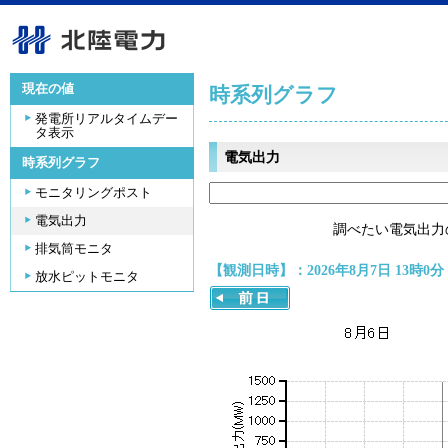
現在の値
時系列グラフ
発電所リアルタイムデー
タ表示
電気出力
時系列グラフ
モニタリングポスト
電気出力
調べたい電気出力
排気筒モニタ
【観測日時】：2026年8月7日 13時0分
放水ピットモニタ