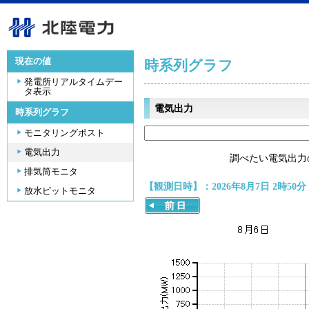
現在の値
時系列グラフ
発電所リアルタイムデー
タ表示
電気出力
時系列グラフ
モニタリングポスト
電気出力
調べたい電気出力
排気筒モニタ
【観測日時】：2026年8月7日 2時50分
放水ピットモニタ