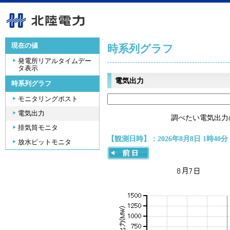
現在の値
時系列グラフ
発電所リアルタイムデー
タ表示
電気出力
時系列グラフ
モニタリングポスト
電気出力
調べたい電気出力
排気筒モニタ
【観測日時】：2026年8月8日 1時40分
放水ピットモニタ