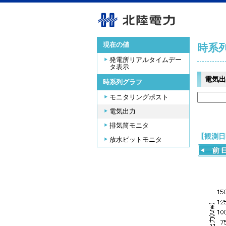
現在の値
時系
発電所リアルタイムデー
タ表示
電気出
時系列グラフ
モニタリングポスト
電気出力
排気筒モニタ
【観測日時
放水ピットモニタ