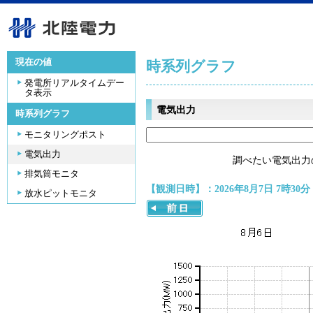
現在の値
時系列グラフ
発電所リアルタイムデー
タ表示
電気出力
時系列グラフ
モニタリングポスト
電気出力
調べたい電気出力
排気筒モニタ
【観測日時】：2026年8月7日 7時30分
放水ピットモニタ