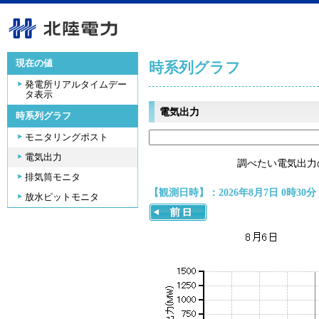
現在の値
時系列グラフ
発電所リアルタイムデー
タ表示
電気出力
時系列グラフ
モニタリングポスト
電気出力
調べたい電気出力
排気筒モニタ
【観測日時】：2026年8月7日 0時30分
放水ピットモニタ