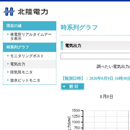
現在の値
時系列グラフ
発電所リアルタイムデー
タ表示
電気出力
時系列グラフ
モニタリングポスト
電気出力
調べたい電気出力
排気筒モニタ
【観測日時】：2026年8月9日 16時30
放水ピットモニタ