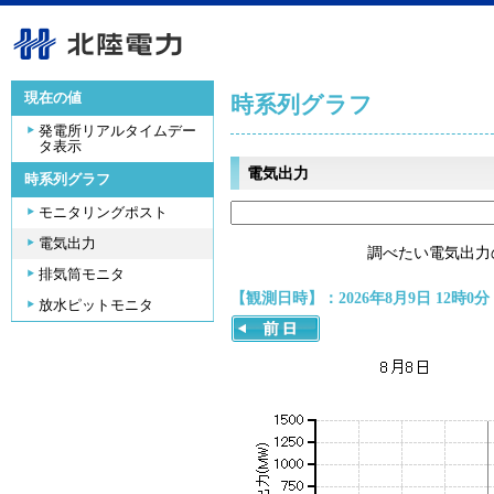
現在の値
時系列グラフ
発電所リアルタイムデー
タ表示
電気出力
時系列グラフ
モニタリングポスト
電気出力
調べたい電気出力
排気筒モニタ
【観測日時】：2026年8月9日 12時0分
放水ピットモニタ