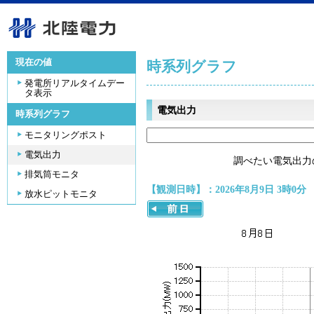
現在の値
時系列グラフ
発電所リアルタイムデー
タ表示
電気出力
時系列グラフ
モニタリングポスト
電気出力
調べたい電気出力
排気筒モニタ
【観測日時】：2026年8月9日 3時0分
放水ピットモニタ