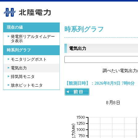
現在の値
時系列グラフ
発電所リアルタイムデー
タ表示
電気出力
時系列グラフ
モニタリングポスト
電気出力
調べたい電気出力
排気筒モニタ
【観測日時】：2026年8月9日 7時0分
放水ピットモニタ