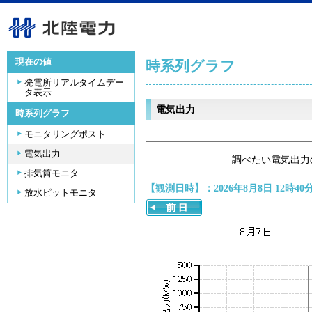
現在の値
時系列グラフ
発電所リアルタイムデー
タ表示
電気出力
時系列グラフ
モニタリングポスト
電気出力
調べたい電気出力
排気筒モニタ
【観測日時】：2026年8月8日 12時40
放水ピットモニタ