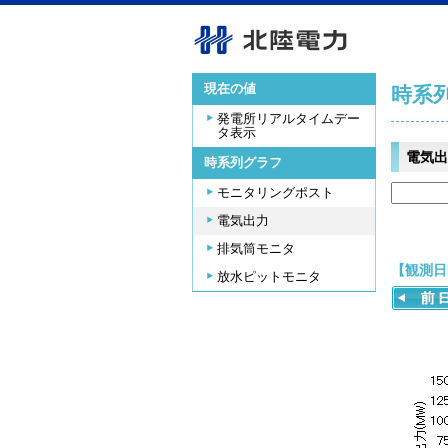
現在の値
時系
発電所リアルタイムデー
タ表示
電気出
時系列グラフ
モニタリングポスト
電気出力
排気筒モニタ
【観測日時
放水ピットモニタ