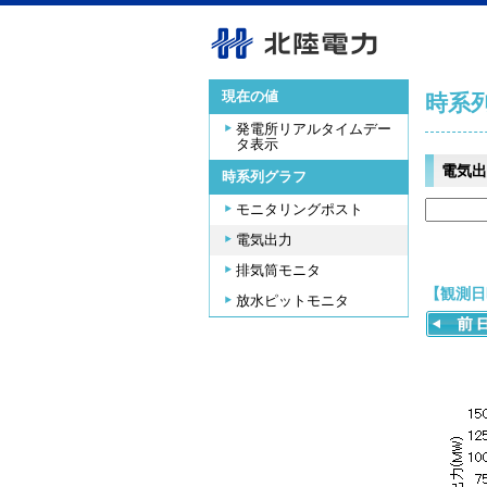
現在の値
時系
発電所リアルタイムデー
タ表示
電気出
時系列グラフ
モニタリングポスト
電気出力
排気筒モニタ
【観測日時
放水ピットモニタ