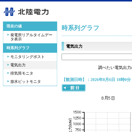
現在の値
時系列グラフ
発電所リアルタイムデー
タ表示
電気出力
時系列グラフ
モニタリングポスト
電気出力
調べたい電気出力
排気筒モニタ
【観測日時】：2026年8月6日 18時0分
放水ピットモニタ