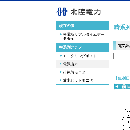
現在の値
時系
発電所リアルタイムデー
タ表示
電気出
時系列グラフ
モニタリングポスト
電気出力
排気筒モニタ
【観測日時
放水ピットモニタ