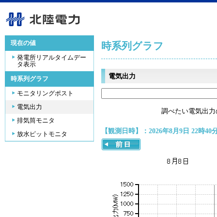
現在の値
時系列グラフ
発電所リアルタイムデー
タ表示
電気出力
時系列グラフ
モニタリングポスト
電気出力
調べたい電気出力
排気筒モニタ
【観測日時】：2026年8月9日 22時40
放水ピットモニタ