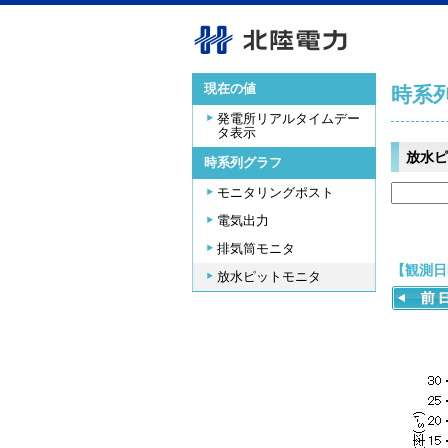
現在の値
時系
発電所リアルタイムデー
タ表示
放水ピ
時系列グラフ
モニタリングポスト
電気出力
排気筒モニタ
【観測日時
放水ピットモニタ