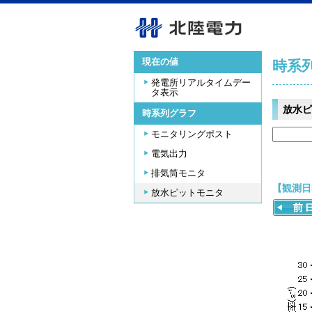
現在の値
時系
発電所リアルタイムデー
タ表示
放水ピ
時系列グラフ
モニタリングポスト
電気出力
排気筒モニタ
【観測日時
放水ピットモニタ