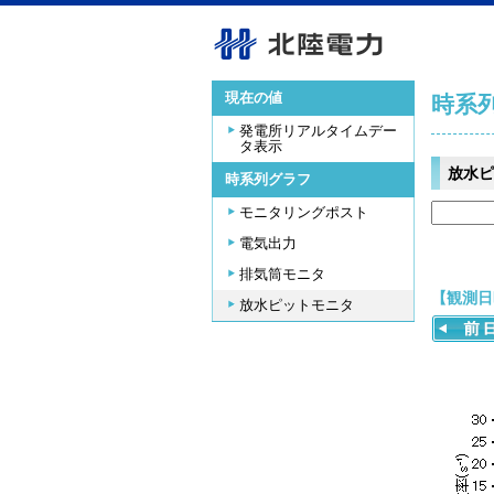
現在の値
時系
発電所リアルタイムデー
タ表示
放水ピ
時系列グラフ
モニタリングポスト
電気出力
排気筒モニタ
【観測日時
放水ピットモニタ