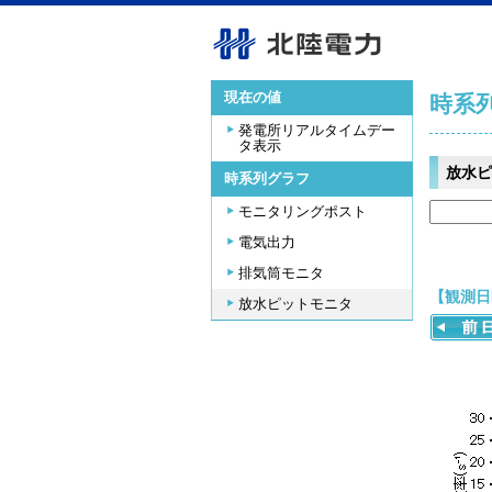
現在の値
時系
発電所リアルタイムデー
タ表示
放水ピ
時系列グラフ
モニタリングポスト
電気出力
排気筒モニタ
【観測日時
放水ピットモニタ