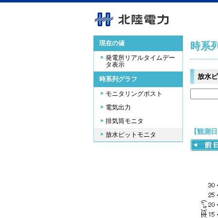
現在の値
時系
発電所リアルタイムデー
タ表示
放水ピ
時系列グラフ
モニタリングポスト
電気出力
排気筒モニタ
【観測日時
放水ピットモニタ