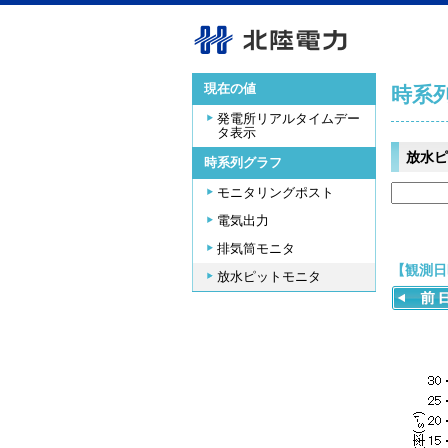
現在の値
時系
発電所リアルタイムデー
タ表示
放水ピ
時系列グラフ
モニタリングポスト
電気出力
排気筒モニタ
【観測日時
放水ピットモニタ