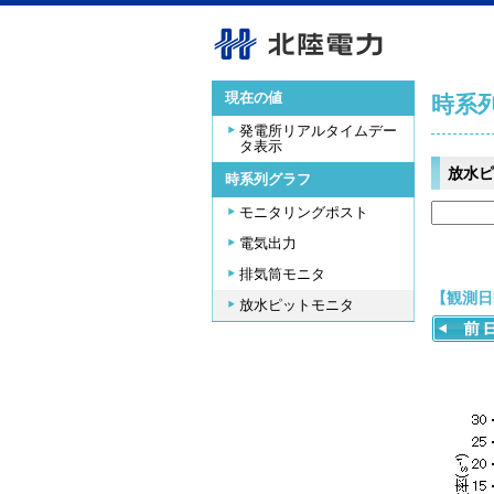
現在の値
時系
発電所リアルタイムデー
タ表示
放水ピ
時系列グラフ
モニタリングポスト
電気出力
排気筒モニタ
【観測日時
放水ピットモニタ