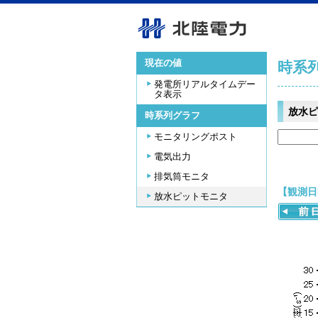
現在の値
時系
発電所リアルタイムデー
タ表示
放水ピ
時系列グラフ
モニタリングポスト
電気出力
排気筒モニタ
【観測日時
放水ピットモニタ