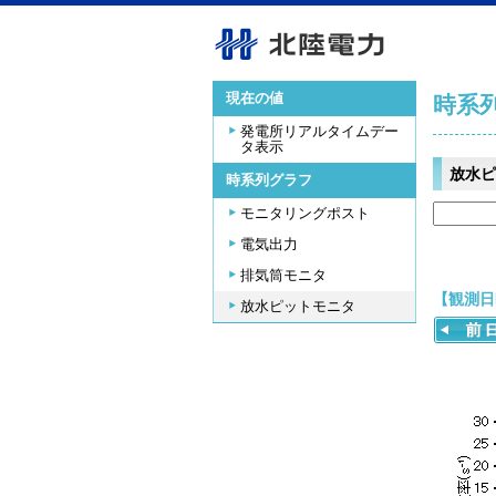
現在の値
時系
発電所リアルタイムデー
タ表示
放水ピ
時系列グラフ
モニタリングポスト
電気出力
排気筒モニタ
【観測日時
放水ピットモニタ