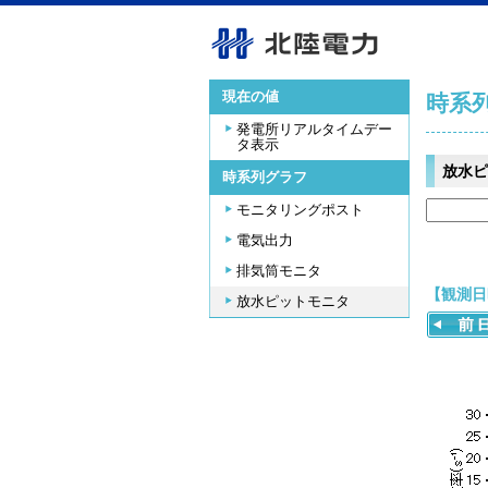
現在の値
時系
発電所リアルタイムデー
タ表示
放水ピ
時系列グラフ
モニタリングポスト
電気出力
排気筒モニタ
【観測日時
放水ピットモニタ