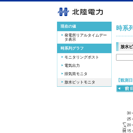
現在の値
時系
発電所リアルタイムデー
タ表示
放水ピ
時系列グラフ
モニタリングポスト
電気出力
排気筒モニタ
【観測日時
放水ピットモニタ