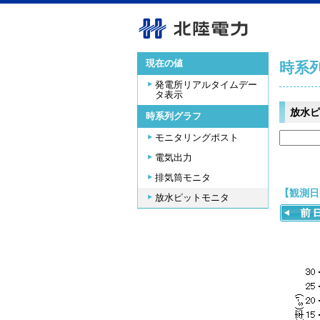
現在の値
時系
発電所リアルタイムデー
タ表示
放水ピ
時系列グラフ
モニタリングポスト
電気出力
排気筒モニタ
【観測日時
放水ピットモニタ