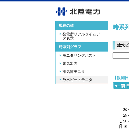
現在の値
時系
発電所リアルタイムデー
タ表示
放水ピ
時系列グラフ
モニタリングポスト
電気出力
排気筒モニタ
【観測日時
放水ピットモニタ