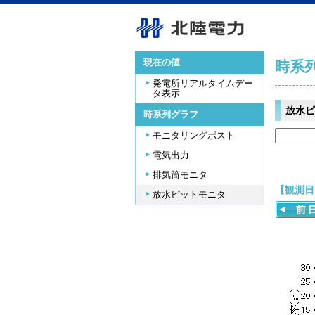
現在の値
時系
発電所リアルタイムデー
タ表示
放水ピ
時系列グラフ
モニタリングポスト
電気出力
排気筒モニタ
【観測日時
放水ピットモニタ