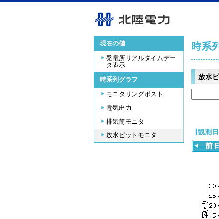
現在の値
時系
発電所リアルタイムデー
タ表示
放水ピ
時系列グラフ
モニタリングポスト
電気出力
排気筒モニタ
【観測日時
放水ピットモニタ