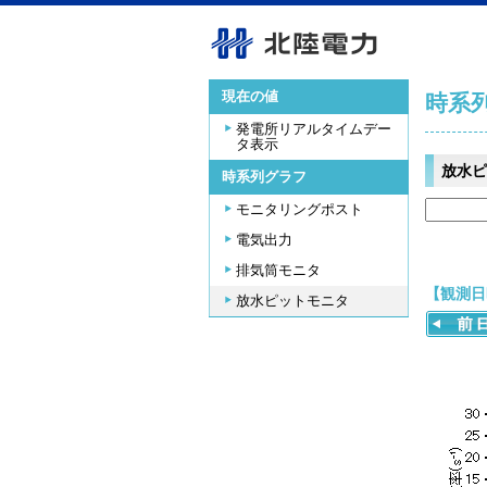
現在の値
時系
発電所リアルタイムデー
タ表示
放水ピ
時系列グラフ
モニタリングポスト
電気出力
排気筒モニタ
【観測日時
放水ピットモニタ