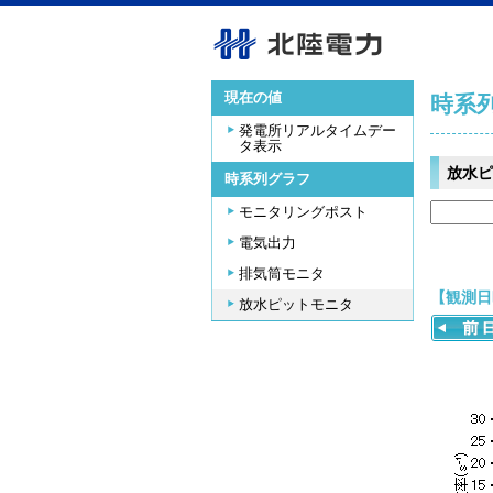
現在の値
時系
発電所リアルタイムデー
タ表示
放水ピ
時系列グラフ
モニタリングポスト
電気出力
排気筒モニタ
【観測日時
放水ピットモニタ