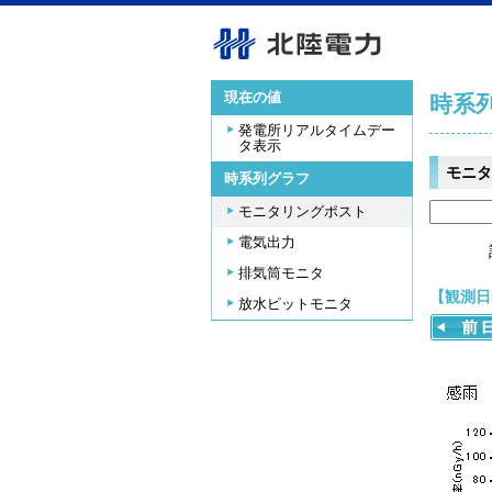
現在の値
時系
発電所リアルタイムデー
タ表示
モニタ
時系列グラフ
モニタリングポスト
電気出力
排気筒モニタ
【観測日時
放水ピットモニタ