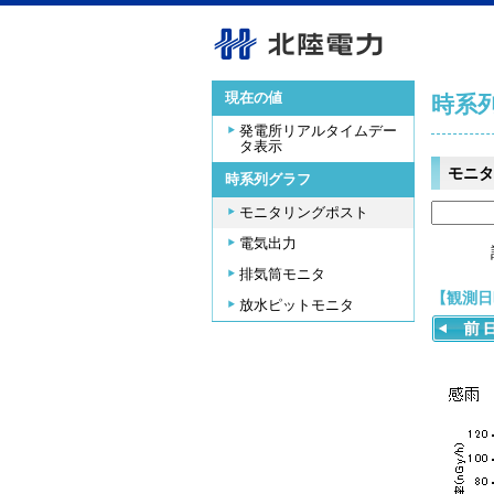
現在の値
時系
発電所リアルタイムデー
タ表示
モニタ
時系列グラフ
モニタリングポスト
電気出力
排気筒モニタ
【観測日時
放水ピットモニタ