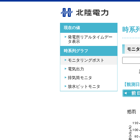
現在の値
時系
発電所リアルタイムデー
タ表示
モニタ
時系列グラフ
モニタリングポスト
電気出力
排気筒モニタ
【観測日時
放水ピットモニタ