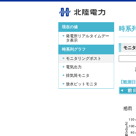
現在の値
時系
発電所リアルタイムデー
タ表示
モニタ
時系列グラフ
モニタリングポスト
電気出力
排気筒モニタ
【観測日時
放水ピットモニタ