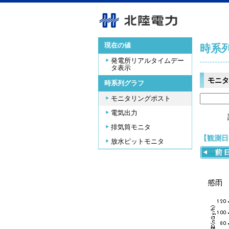
現在の値
時系
発電所リアルタイムデー
タ表示
モニタ
時系列グラフ
モニタリングポスト
電気出力
排気筒モニタ
【観測日時
放水ピットモニタ