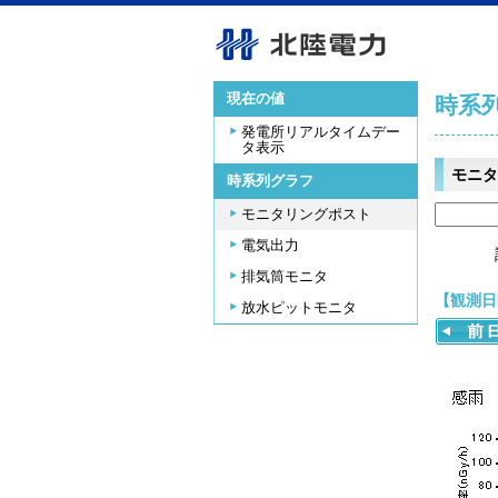
現在の値
時系
発電所リアルタイムデー
タ表示
モニタ
時系列グラフ
モニタリングポスト
電気出力
排気筒モニタ
【観測日時
放水ピットモニタ