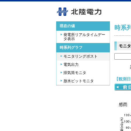
現在の値
時系
発電所リアルタイムデー
タ表示
モニタ
時系列グラフ
モニタリングポスト
電気出力
排気筒モニタ
【観測日時
放水ピットモニタ